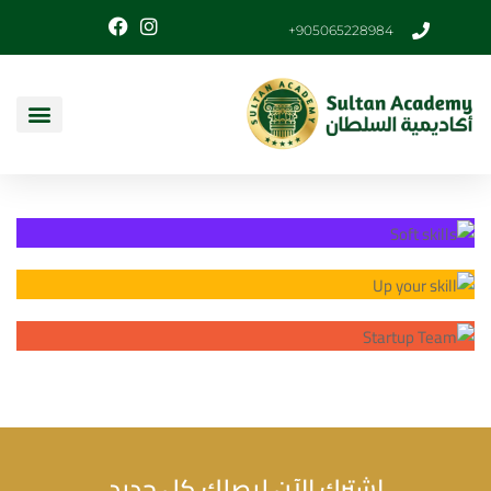
905065228984+
اشترك الآن ليصلك كل جديد