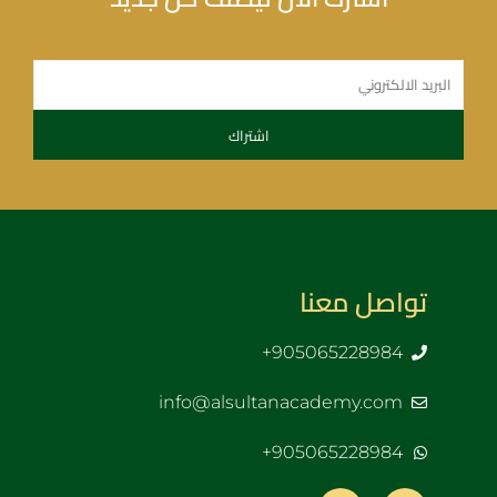
تواصل معنا
905065228984+
info@alsultanacademy.com
905065228984+