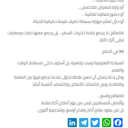
أو زيارة لمعرض متخصص…
أو حضور فعالية ثقافية…
أو حتى تعلّم مهارة بسيطة تضيف قيمة حقيقية للحياة.
فالعاقل لا يجمع فقط ذكريات السفر… بل يجمع معها خبرات ومعارف
تبقى أثرًا دائمًا.
## في الختام
السياحة التعليمية ليست رفاهية، بل أسلوب ذكي لاستثمار الوقت
والعمر.
وكل رحلة يمكن أن تصبح نقطة تحوّل عندما نجمع فيها بين المتعة
والفائدة، وبين اكتشاف الأماكن واكتشاف أنفسنا أيضًا.
فالعالم واسع…
وأفضل المسافرين ليس من يزور أماكن أكثر فقط،
بل من يعود بعلمٍ أكبر، وفكرٍ أوسع، وشخصيةٍ أقوى.
LinkedIn
Telegram
WhatsApp
Twitter
Facebook