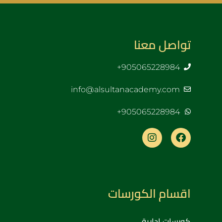
تواصل معنا
905065228984+
info@alsultanacademy.com
905065228984+
اقسام الكورسات
كورسات إدارية