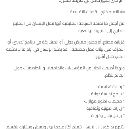
* أو حتى بتغيير كامل في طريقة تفكيره
## التعلم خارج القاعات التقليدية
من أجمل ما تمنحه السياحة التعليمية أنها تنقل الإنسان من التعليم
النظري إلى التجربة الواقعية.
فزيارة مصنع، أو حضور معرض دولي، أو المشاركة في برنامج تدريبي، أو
التعرّف على بيئات عمل مختلفة… قد يعلّم الإنسان في أيام ما لا تعلّمه
الكتب خلال أشهر.
ولهذا أصبحت الكثير من المؤسسات والجامعات والأكاديميات حول
العالم تنظم:
* رحلات تعليمية
* برامج تدريبية دولية
* مخيمات تطوير مهارات
* زيارات مهنية وثقافية
* برامج تبادل وخبرات
لأنهم يدركون أن الإنسان يتعلم أكثر عندما يرى ويعيش ويشارك بنفسه.