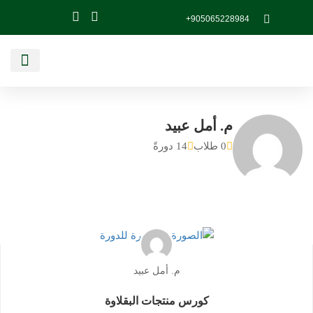
905065228984+
كورسات مهنية
كورسات ادارية
ابدأ مشروعك الخاص
برامج الناشئي
عن أكاديمية السل
قســم تجهيــز ال
م. أمل عبيد
0 طلاب
14 دورةً
م. أمل عبيد
كورس منتجات البقلاوة