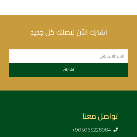
اشترك الآن ليصلك كل جديد
تواصل معنا
905065228984+