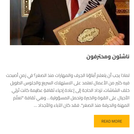
ناشئون ومحترفون
لماذا يجب أن يتعلم أبناؤنا الحِرف والمهارات منذ الصغر؟ في زمنٍ أصبحت
فيه كثير من الأعمال تعتمد على الاستهلاك السريع والجلوس الطويل
خلف الشاشات، تزداد الحاجة إلى إعادة إحياء ثقافةٍ عظيمة كانت تُربّي
الأجيال على القوة والخبرة وتحمل المسؤولية… وهي ثقافة *تعلّم
المهنة والحرفة منذ الصغر*. فقد كان الآباء والأجداد …
READ MORE