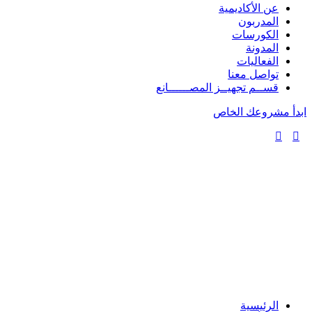
عن الأكاديمية
المدربون
الكورسات
المدونة
الفعاليات
تواصل معنا
قســم تجهيــز المصــــــانع
ابدأ مشروعك الخاص
الرئيسية