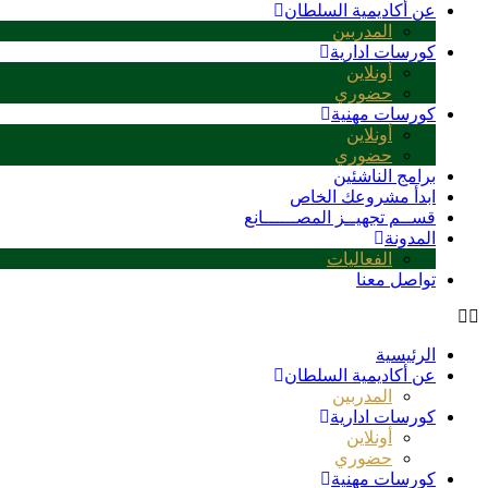
عن أكاديمية السلطان
المدربين
كورسات ادارية
أونلاين
حضوري
كورسات مهنية
أونلاين
حضوري
برامج الناشئين
ابدأ مشروعك الخاص
قســم تجهيــز المصــــــانع
المدونة
الفعاليات
تواصل معنا
الرئيسية
عن أكاديمية السلطان
المدربين
كورسات ادارية
أونلاين
حضوري
كورسات مهنية