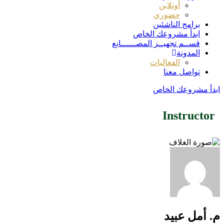
أونلاين
حضوري
برامج الناشئين
ابدأ مشروعك الخاص
قســم تجهيــز المصــــــانع
المدونة
الفعاليات
تواصل معنا
ابدأ مشروعك الخاص
Instructor
م. أمل عبيد