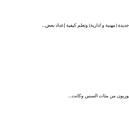
دة (مهنية و ادارية) وتعلم كيفية إعداد بعض...
سوريون من مئات السنين وكانت...