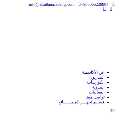
info@alsultanacademy.com
905065228984+
عن الأكاديمية
المدربون
الكورسات
المدونة
الفعاليات
تواصل معنا
قســم تجهيــز المصــــــانع