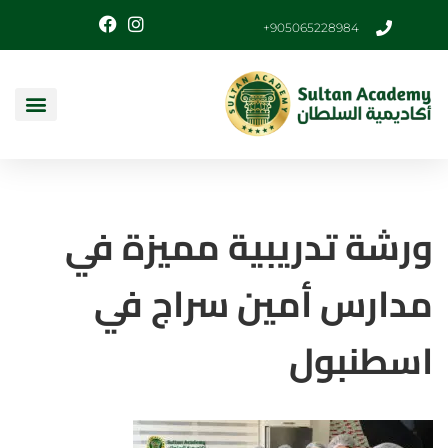
905065228984+
ورشة تدريبية مميزة في
مدارس أمين سراج في
اسطنبول